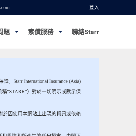
.com
登入
問題
索償服務
聯絡Starr
tional Insurance (Asia)
下統稱“STARR”）對於一切明示或默示保
。對於因使用本網站上出現的資訊或依賴
任和風險和所產生的任何損害，由閣下