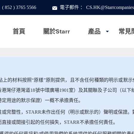
：
( 852 ) 3765 5566
電子郵件
：
CS.HK@Starrcompanies
首頁
關於Starr
產品
常見
照“原樣”原則提供，且不含任何種類的明示或默示保證。Starr Interna
地址為香港灣仔港灣道18號中環廣場1901室）及其關聯及子公司（以
特定用途的默示保證）一概不承擔責任。
或完整性，STARR未作出任何（明示或默示的）聲明或保證
直接或間接引起的任何損失，STARR不承擔任何責任。
上獲得的任何資訊和/或使用我們的系統提供的任何服務相關的責