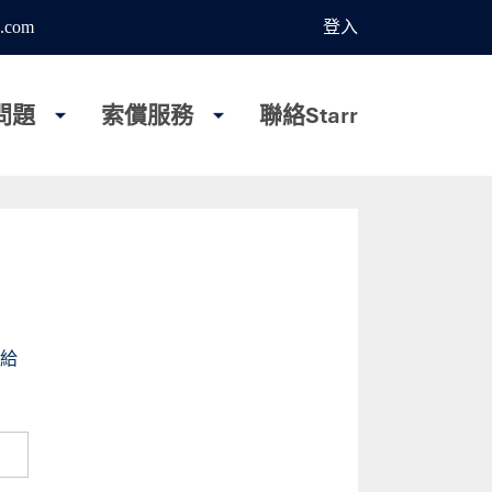
.com
登入
問題
索償服務
聯絡Starr
給